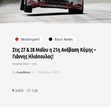
Motorsport
Race News
Στις 27 & 28 Μαΐου η 21η Ανάβαση Κύμης –
Γιάννης Ηλιόπουλος!
By
AutoMoto
16 Μαΐου, 2023
2459
128