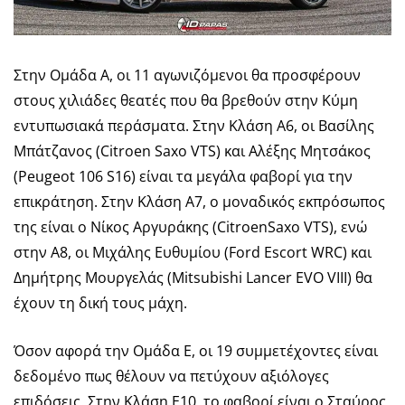
Στην Ομάδα Α, οι 11 αγωνιζόμενοι θα προσφέρουν
στους χιλιάδες θεατές που θα βρεθούν στην Κύμη
εντυπωσιακά περάσματα. Στην Κλάση Α6, οι Βασίλης
Μπάτζανος (Citroen Saxo VTS) και Αλέξης Μητσάκος
(Peugeot 106 S16) είναι τα μεγάλα φαβορί για την
επικράτηση. Στην Κλάση Α7, ο μοναδικός εκπρόσωπος
της είναι ο Νίκος Αργυράκης (CitroenSaxo VTS), ενώ
στην Α8, οι Μιχάλης Ευθυμίου (Ford Escort WRC) και
Δημήτρης Μουργελάς (Mitsubishi Lancer EVO VIII) θα
έχουν τη δική τους μάχη.
Όσον αφορά την Ομάδα Ε, οι 19 συμμετέχοντες είναι
δεδομένο πως θέλουν να πετύχουν αξιόλογες
επιδόσεις. Στην Κλάση Ε10, το φαβορί είναι ο Σταύρος