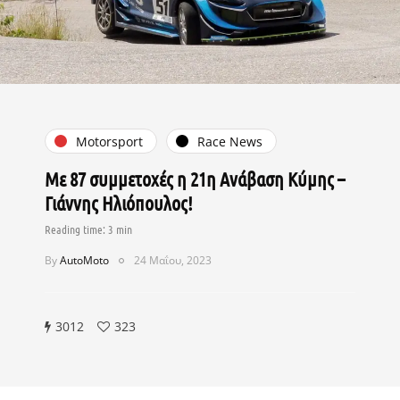
Motorsport
Race News
Με 87 συμμετοχές η 21η Ανάβαση Κύμης –
Γιάννης Ηλιόπουλος!
By
AutoMoto
24 Μαΐου, 2023
3012
323