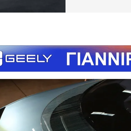
τείτε