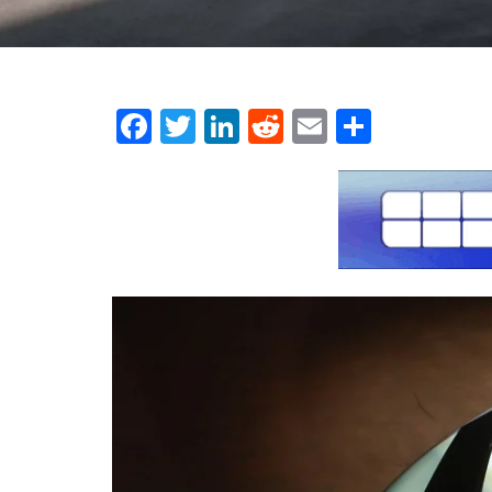
Facebook
Twitter
LinkedIn
Reddit
Email
Μοιρασ