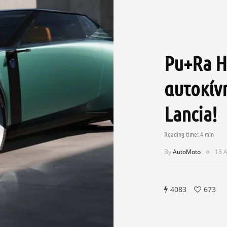
Pu+Ra H
αυτοκίνη
Lancia!
By
AutoMoto
18 Α
4083
673