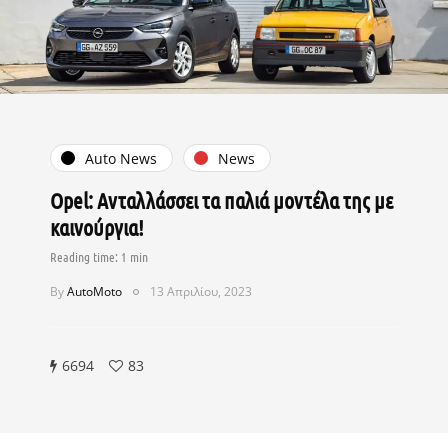
Auto News
News
Opel: Ανταλλάσσει τα παλιά μοντέλα της με
καινούργια!
By
AutoMoto
13 Απριλίου, 2023
6694
83