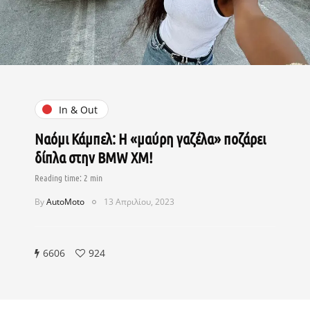
In & Out
Ναόμι Κάμπελ: Η «μαύρη γαζέλα» ποζάρει
δίπλα στην BMW XM!
By
AutoMoto
13 Απριλίου, 2023
6606
924