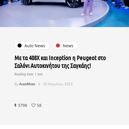
Auto News
News
Με τα 408X και Inception η Peugeot στο
Σαλόνι Αυτοκινήτου της Σαγκάης!
By
AutoMoto
20 Απριλίου, 2023
3798
58