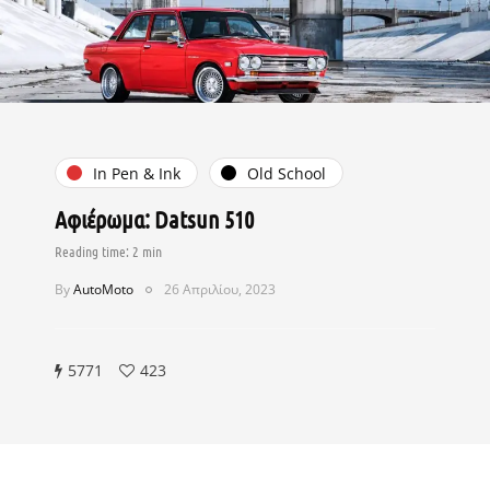
In Pen & Ink
Old School
Αφιέρωμα: Datsun 510
By
AutoMoto
26 Απριλίου, 2023
5771
423