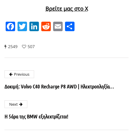
Βρείτε μας στο X
Facebook
Twitter
LinkedIn
Reddit
Email
Μοιραστείτε
2549
507
Previous
Δοκιμή: Volvo C40 Recharge P8 AWD | Ηλεκτροπληξία…
Next
H 5άρα της ΒMW εξηλεκτρίζεται!