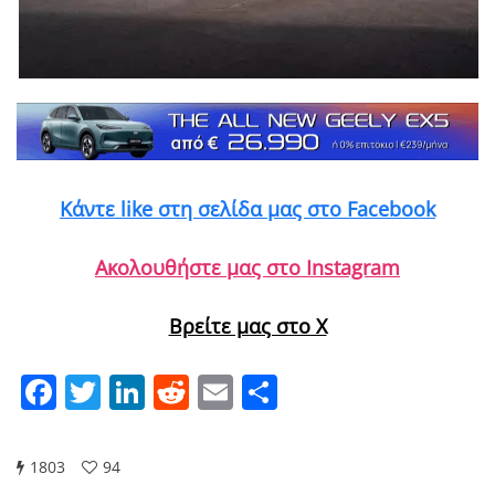
Κάντε like στη σελίδα μας στο Facebook
Ακολουθήστε μας στο Instagram
Βρείτε μας στο X
Facebook
Twitter
LinkedIn
Reddit
Email
Μοιραστείτε
1803
94