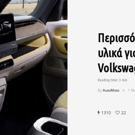
Περισσό
υλικά γι
Volkswa
By
AutoMoto
1 Μ
1310
22