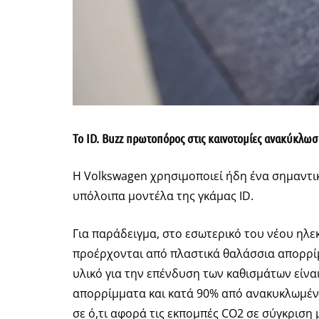
To ID. Buzz πρωτοπόρος στις καινοτομίες ανακύκλωσ
Η Volkswagen χρησιμοποιεί ήδη ένα σημαντικ
υπόλοιπα μοντέλα της γκάμας ID.
Για παράδειγμα, στο εσωτερικό του νέου ηλ
προέρχονται από πλαστικά θαλάσσια απορρίμμ
υλικό για την επένδυση των καθισμάτων είν
απορρίμματα και κατά 90% από ανακυκλωμένο
σε ό,τι αφορά τις εκπομπές CO2 σε σύγκριση 