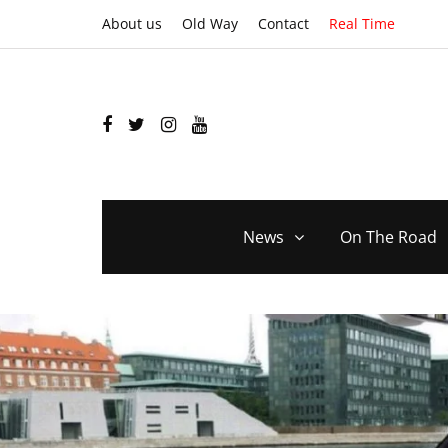
About us
Old Way
Contact
Real Time
News
On The Road