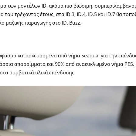
άμα των μοντέλων ID. ακόμα πιο βιώσιμη, συμπεριλαμβανομ
α του τρέχοντος έτους, στα ID.3, ID.4, ID.5 και ID.7 θα το
ο μαζικής παραγωγής στο ID. Buzz.
 ύφασμα κατασκευασμένο από νήμα Seaqual για την επένδ
λάσσια απορρίμματα και 90% από ανακυκλωμένο νήμα PES. 
 στα συμβατικά υλικά επένδυσης.