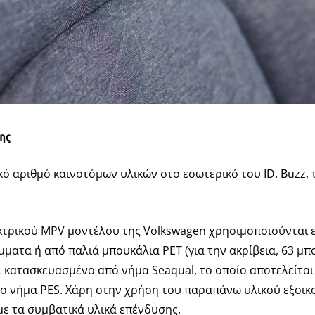
ης
ό αριθμό καινοτόμων υλικών στο εσωτερικό του ID. Buzz, 
εκτρικού MPV μοντέλου της Volkswagen χρησιμοποιούνται ε
ατα ή από παλιά μπουκάλια ΡΕΤ (για την ακρίβεια, 63 μπο
αι κατασκευασμένο από νήμα Seaqual, το οποίο αποτελείτα
 νήμα PES. Χάρη στην χρήση του παραπάνω υλικού εξοικο
με τα συμβατικά υλικά επένδυσης.