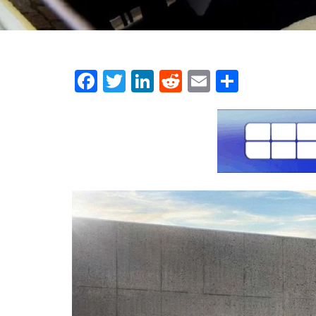
Facebook
Twitter
LinkedIn
Reddit
Email
Μοιρασ