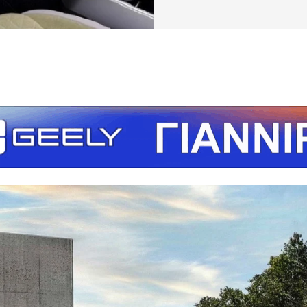
τείτε