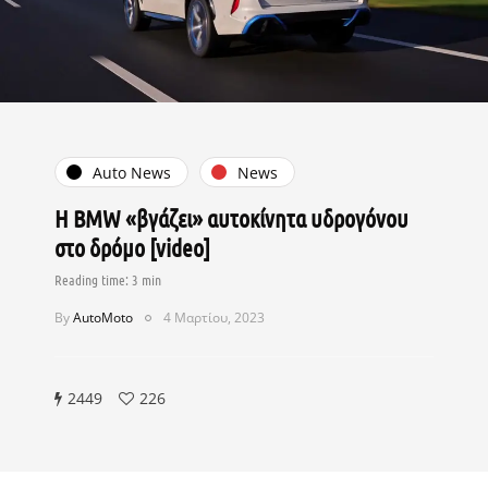
Auto News
News
Η BMW «βγάζει» αυτοκίνητα υδρογόνου
στο δρόμο [video]
By
AutoMoto
4 Μαρτίου, 2023
2449
226