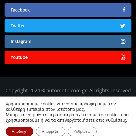
Facebook
Twitter
Instagram
Youtube
Copyright 2024 © automoto.com.gr. All rights reserved
Χρησιμοποιούμε cookies για να σας προσφέρουμε την
καλύτερη εμπειρία στον ιστότοπό μας.
Μπορείτε να μάθετε περισσότερα σχετικά με τα cookies που
χρησιμοποιούμε ή να τα απενεργοποιήσετε στις
Ρυθμίσεις
.
Αποδοχή
Απόρριψη
Ρυθμίσεις