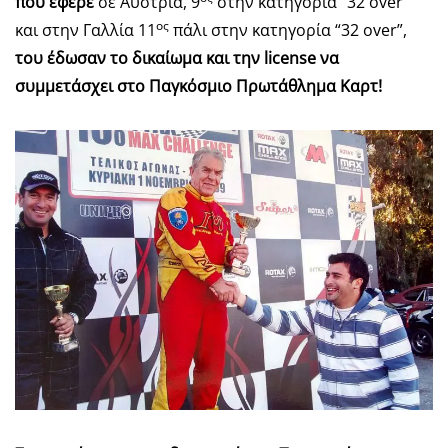
που έφερε
σε Αυστρία, 9
στην κατηγορία “32 over”
ος
και στην Γαλλία 11
πάλι στην κατηγορία “32 over”,
του έδωσαν το δικαίωμα και την
license
να
συμμετάσχει στο Παγκόσμιο Πρωτάθλημα Καρτ!