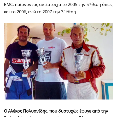
η
RMC, παίρνοντας αντίστοιχα το 2005 την 5
θέση όπως
η
και το 2006, ενώ το 2007 την 3
θέση…
Ο Αλέκος Πολυανίδης, που δυστυχώς έφυγε από την