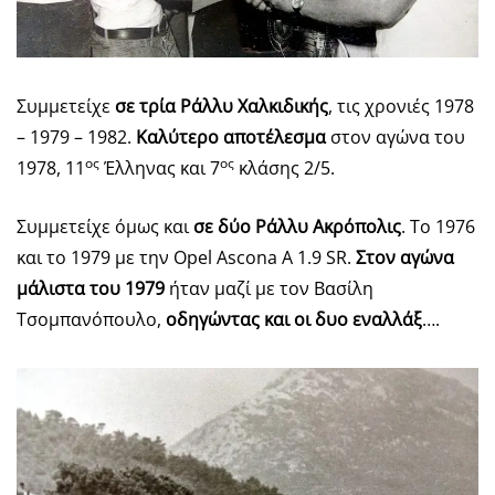
Συμμετείχε
σε τρία Ράλλυ Χαλκιδικής
, τις χρονιές 1978
– 1979 – 1982.
Καλύτερο αποτέλεσμα
στον αγώνα του
ος
ος
1978, 11
Έλληνας και 7
κλάσης 2/5.
Συμμετείχε όμως και
σε δύο Ράλλυ Ακρόπολις
. Το 1976
και το 1979 με την Opel Ascona Α 1.9 SR.
Στον αγώνα
μάλιστα του 1979
ήταν μαζί με τον Βασίλη
Τσομπανόπουλο,
οδηγώντας και οι δυο εναλλάξ
….