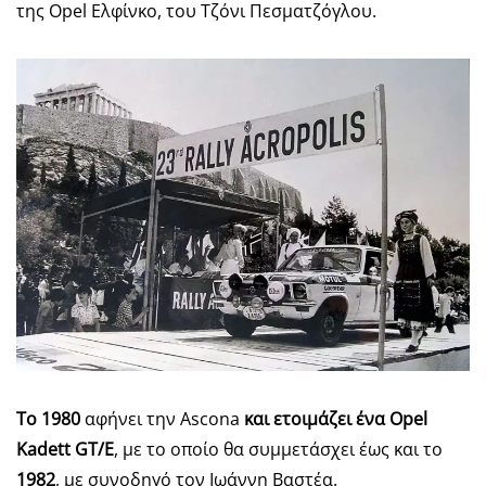
της Opel Ελφίνκο, του Τζόνι Πεσματζόγλου.
Το 1980
αφήνει την Ascona
και ετοιμάζει ένα
Opel
Kadett
GT
/
E
, με το οποίο θα συμμετάσχει έως και το
1982
, με συνοδηγό τον Ιωάννη Βαστέα.