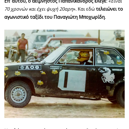
Επ’ αυτού, ο αείμνηστος Παπανίκανδρος έλεγε
: «
Είναι
70 χρονών και έχει ψυχή 20αρη
». Και εδώ
τελειώνει το
αγωνιστικό ταξίδι του Παναγιώτη Μποχωρίδη
.