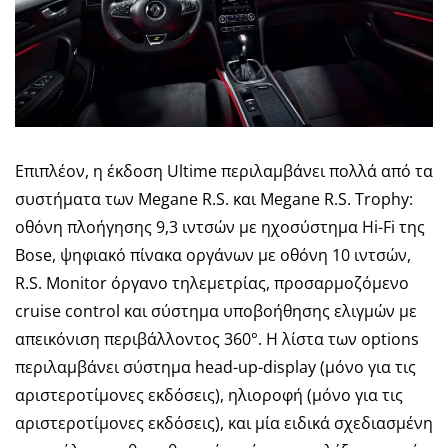
Επιπλέον, η έκδοση Ultime περιλαμβάνει πολλά από τα
συστήματα των Megane R.S. και Megane R.S. Trophy:
οθόνη πλοήγησης 9,3 ιντσών με ηχοσύστημα Hi-Fi της
Bose, ψηφιακό πίνακα οργάνων με οθόνη 10 ιντσών,
R.S.
Monitor
όργανο τηλεμετρίας, προσαρμοζόμενο
cruise control και σύστημα υποβοήθησης ελιγμών με
απεικόνιση περιβάλλοντος 360°. Η λίστα των
options
περιλαμβάνει σύστημα head-up-
display
(μόνο για τις
αριστεροτίμονες εκδόσεις), ηλιοροφή (μόνο για τις
αριστεροτίμονες εκδόσεις), και μία ειδικά σχεδιασμένη