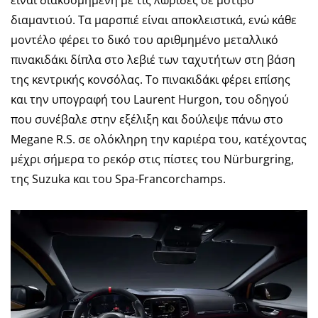
είναι διακοσμημένη με τις λωρίδες σε μοτίβο
διαμαντιού. Τα μαρσπιέ είναι αποκλειστικά, ενώ κάθε
μοντέλο φέρει το δικό του αριθμημένο μεταλλικό
πινακιδάκι δίπλα στο λεβιέ των ταχυτήτων στη βάση
της κεντρικής κονσόλας. Το πινακιδάκι φέρει επίσης
και την υπογραφή του Laurent Hurgon, του οδηγού
που συνέβαλε στην εξέλιξη και δούλεψε πάνω στο
Megane R.S. σε ολόκληρη την καριέρα του, κατέχοντας
μέχρι σήμερα το ρεκόρ στις πίστες του Nürburgring,
της Suzuka και του Spa-Francorchamps.