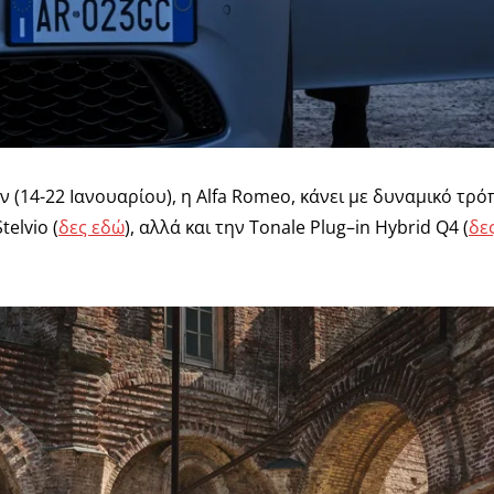
 (14-22 Ιανουαρίου), η
Alfa Romeo
, κάνει με δυναμικό τρ
Stelvio (
δες εδώ
)
, αλλά και την
Tonale Plug
–
in Hybrid Q
4 (
δε