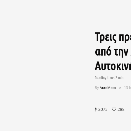
Τρεις πρ
από την
Αυτοκιν
By
AutoMoto
13 Ι
2073
288