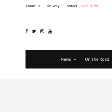
About us
Old Way
Contact
Real Time
News
On The Road