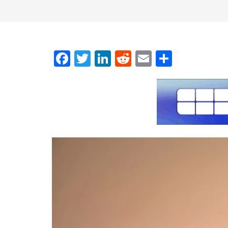
Facebook
Twitter
LinkedIn
Reddit
Email
Μοιρασ