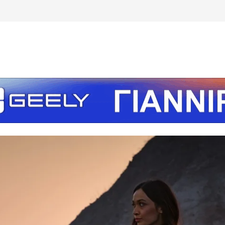
τείτε