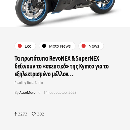
Eco
Moto News
News
Τα πρωτότυπα RevoNEX & SuperNEX
δείχνουν τo «σκεπτικό» της Kymco για το
εξηλεκτρισμένο μέλλον…
By
AutoMoto
14 Ιανουαρίου, 2023
3273
302