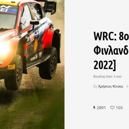
WRC: 8ο
Φινλανδ
2022]
By
Χρήστος Κίτσος
2891
103