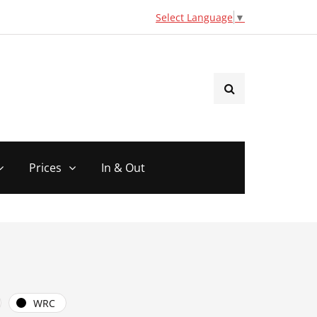
Select Language
▼
Prices
In & Out
WRC