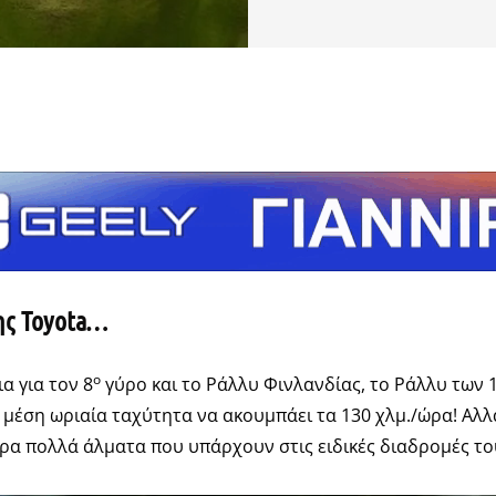
τείτε
της Toyota…
ο
α για τον 8
γύρο και το Ράλλυ Φινλανδίας, το Ράλλυ των 
μέση ωριαία ταχύτητα να ακουμπάει τα 130 χλμ./ώρα! Αλλά
πάρα πολλά άλματα που υπάρχουν στις ειδικές διαδρομές τ