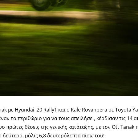
ak με Hyundai i20 Rally1 και ο Kale Rovanpera με Toyota Y
αν το περιθώριο για να τους απειλήσει, κέρδισαν τις 14 από
δυο πρώτες θέσεις της γενικής κατάταξης, με τον Ott Tanak
a δεύτερο, μόλις 6,8 δευτερόλεπτα πίσω του!