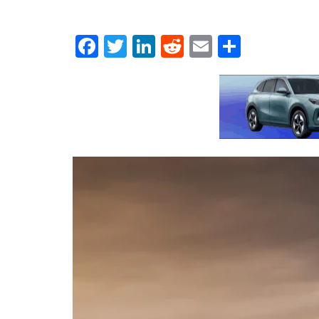
Facebook
Twitter
LinkedIn
Reddit
Email
Μοιρασ