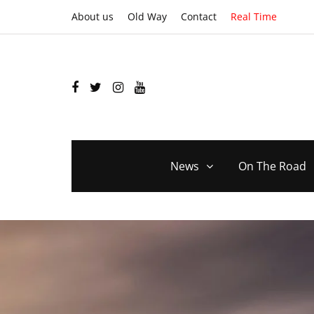
About us
Old Way
Contact
Real Time
News
On The Road