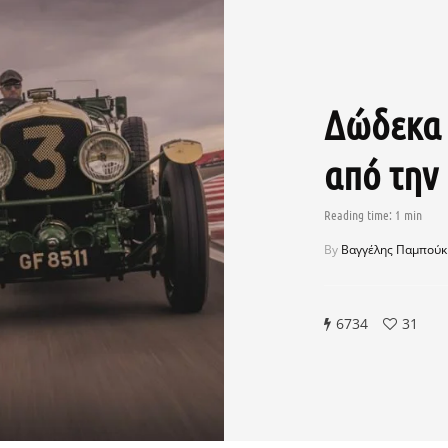
Δώδεκα 
από την
By
Βαγγέλης Παμπούκ
6734
31