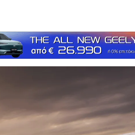
τείτε