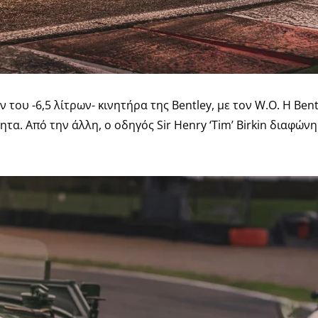
 του -6,5 λίτρων- κινητήρα της Bentley, με τον W.O. Η Ben
τα. Από την άλλη, ο οδηγός Sir Henry ‘Tim’ Birkin διαφώνη