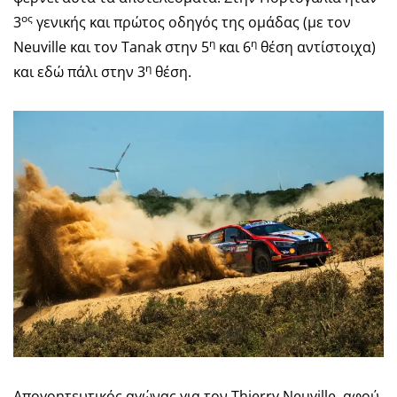
ος
3
γενικής και πρώτος οδηγός της ομάδας (με τον
η
η
Neuville και τον Tanak στην 5
και 6
θέση αντίστοιχα)
η
και εδώ πάλι στην 3
θέση.
Απογοητευτικός αγώνας για τον Thierry Neuville, αφού