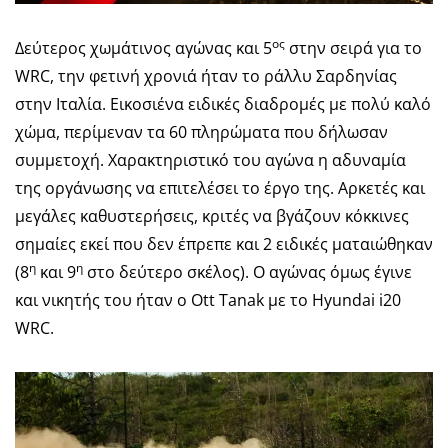
ος
Δεύτερος χωμάτινος αγώνας και 5
στην σειρά για το
WRC, την φετινή χρονιά ήταν το ράλλυ Σαρδηνίας
στην Ιταλία. Εικοσιένα ειδικές διαδρομές με πολύ καλό
χώμα, περίμεναν τα 60 πληρώματα που δήλωσαν
συμμετοχή. Χαρακτηριστικό του αγώνα η αδυναμία
της οργάνωσης να επιτελέσει το έργο της. Αρκετές και
μεγάλες καθυστερήσεις, κριτές να βγάζουν κόκκινες
σημαίες εκεί που δεν έπρεπε και 2 ειδικές ματαιώθηκαν
η
η
(8
και 9
στο δεύτερο σκέλος). Ο αγώνας όμως έγινε
και νικητής του ήταν ο Ott Tanak με το Hyundai i20
WRC.