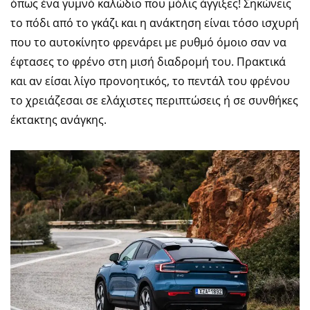
όπως ένα γυμνό καλώδιο που μόλις άγγιξες! Σηκώνεις
το πόδι από το γκάζι και η ανάκτηση είναι τόσο ισχυρή
που το αυτοκίνητο φρενάρει με ρυθμό όμοιο σαν να
έφτασες το φρένο στη μισή διαδρομή του. Πρακτικά
και αν είσαι λίγο προνοητικός, το πεντάλ του φρένου
το χρειάζεσαι σε ελάχιστες περιπτώσεις ή σε συνθήκες
έκτακτης ανάγκης.