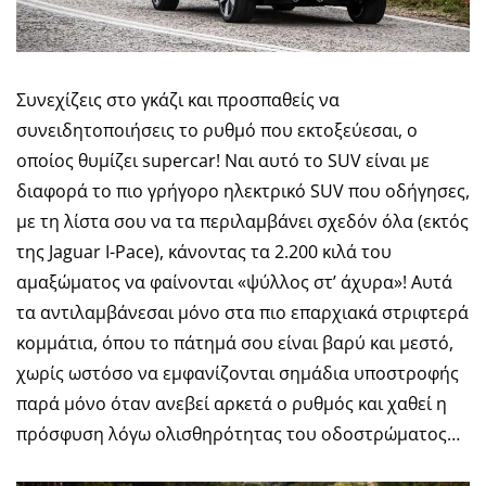
Συνεχίζεις στο γκάζι και προσπαθείς να
συνειδητοποιήσεις το ρυθμό που εκτοξεύεσαι, ο
οποίος θυμίζει supercar! Ναι αυτό το SUV είναι με
διαφορά το πιο γρήγορο ηλεκτρικό SUV που οδήγησες,
με τη λίστα σου να τα περιλαμβάνει σχεδόν όλα (εκτός
της Jaguar I-Pace), κάνοντας τα 2.200 κιλά του
αμαξώματος να φαίνονται «ψύλλος στ’ άχυρα»! Αυτά
τα αντιλαμβάνεσαι μόνο στα πιο επαρχιακά στριφτερά
κομμάτια, όπου το πάτημά σου είναι βαρύ και μεστό,
χωρίς ωστόσο να εμφανίζονται σημάδια υποστροφής
παρά μόνο όταν ανεβεί αρκετά ο ρυθμός και χαθεί η
πρόσφυση λόγω ολισθηρότητας του οδοστρώματος…