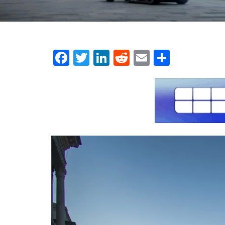
Facebook
Twitter
LinkedIn
Reddit
Email
Μοιρασ