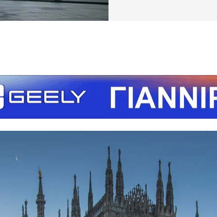
τείτε