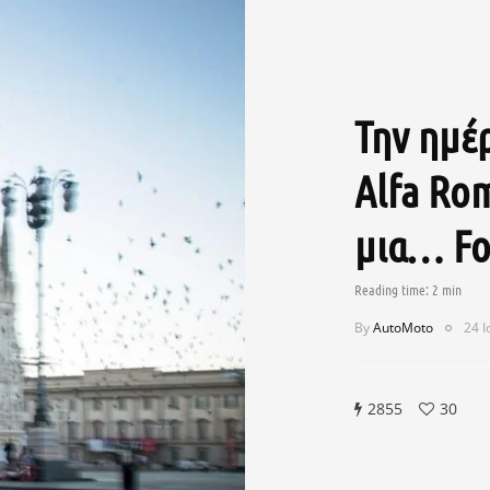
Την ημέ
Alfa Ro
μια… Fo
By
AutoMoto
24 Ι
2855
30