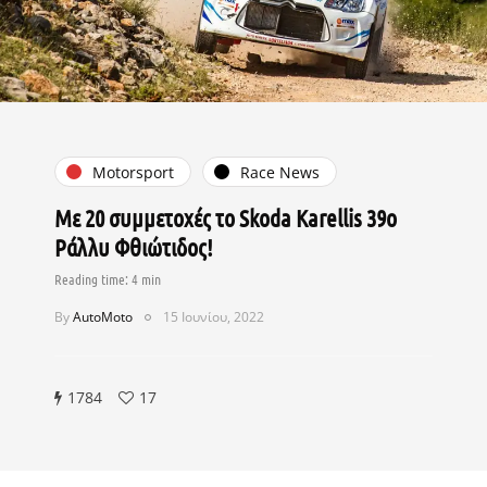
Motorsport
Race News
Με 20 συμμετοχές το Skoda Karellis 39ο
Ράλλυ Φθιώτιδος!
By
AutoMoto
15 Ιουνίου, 2022
1784
17