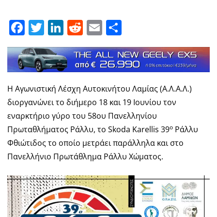
Facebook
Twitter
LinkedIn
Reddit
Email
Μοιραστείτε
Η Αγωνιστική Λέσχη Αυτοκινήτου Λαμίας (Α.Λ.Α.Λ.)
διοργανώνει το διήμερο 18 και 19 Ιουνίου τον
εναρκτήριο γύρο του 58ου Πανελληνίου
ο
Πρωταθλήματος Ράλλυ, το Skoda Karellis 39
Ράλλυ
Φθιώτιδος το οποίο μετράει παράλληλα και στο
Πανελλήνιο Πρωτάθλημα Ράλλυ Χώματος.