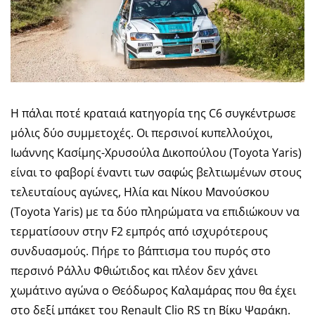
Η πάλαι ποτέ κραταιά κατηγορία της C6 συγκέντρωσε
μόλις δύο συμμετοχές. Οι περσινοί κυπελλούχοι,
Ιωάννης Κασίμης-Χρυσούλα Δικοπούλου (Toyota Yaris)
είναι το φαβορί έναντι των σαφώς βελτιωμένων στους
τελευταίους αγώνες, Ηλία και Νίκου Μανούσκου
(Toyota Yaris) με τα δύο πληρώματα να επιδιώκουν να
τερματίσουν στην F2 εμπρός από ισχυρότερους
συνδυασμούς. Πήρε το βάπτισμα του πυρός στο
περσινό Ράλλυ Φθιώτιδος και πλέον δεν χάνει
χωμάτινο αγώνα ο Θεόδωρος Καλαμάρας που θα έχει
στο δεξί μπάκετ του Renault Clio RS τη Βίκυ Ψαράκη.