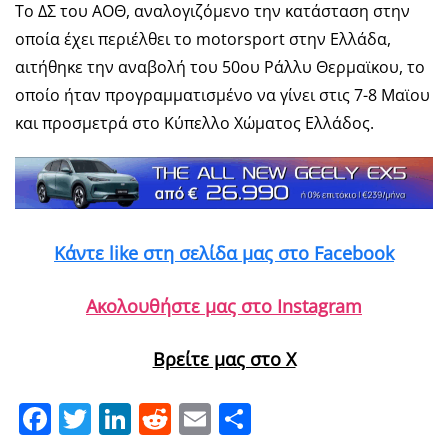
Το ΔΣ του ΑΟΘ, αναλογιζόμενο την κατάσταση στην
οποία έχει περιέλθει το motorsport στην Ελλάδα,
αιτήθηκε την αναβολή του 50ου Ράλλυ Θερμαϊκου, το
οποίο ήταν προγραμματισμένο να γίνει στις 7-8 Μαϊου
και προσμετρά στο Κύπελλο Χώματος Ελλάδος.
Κάντε like στη σελίδα μας στο Facebook
Ακολουθήστε μας στο Instagram
Βρείτε μας στο X
Facebook
Twitter
LinkedIn
Reddit
Email
Μοιραστείτε