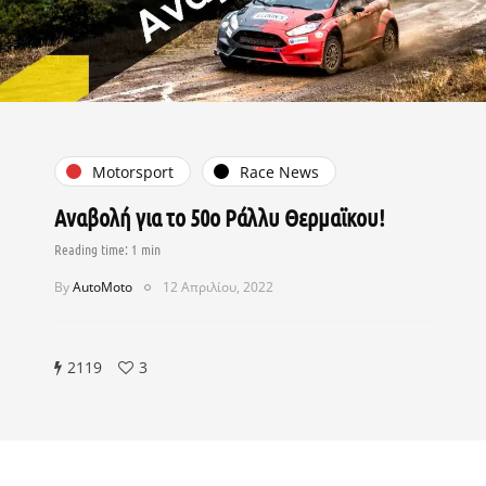
Motorsport
Race News
Αναβολή για το 50ο Ράλλυ Θερμαϊκου!
By
AutoMoto
12 Απριλίου, 2022
2119
3